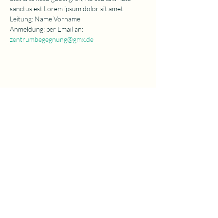
sanctus est Lorem ipsum dolor sit amet.
Leitung: Name Vorname
Anmeldung: per Email an: 
zentrumbegegnung@gmx.de
Zentrum für Psychotherapie &
Begegnung
Gutenbergstraße 3
48145 Münster
Email:
zentrumbegegnung@gmx.com
Telefon:
0251 13 37 511
Über uns