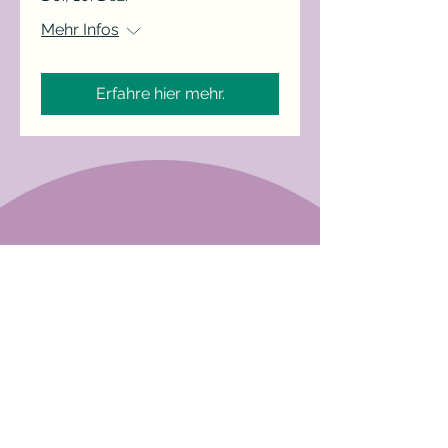
Mehr Infos
Erfahre hier mehr.
„Wirkliche Liebe ist, da
zu sein,
wo wir sind.“
– Thomas Hübl